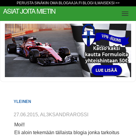
PERUSTA SINÄKIN OMA BLOGAAJA.FI BLOGI ILMAISEKSI >>
ASIAT JOITA MIETIN
YLEINEN
27.06.2015, AL3KSANDRAROSSI
Moi!!
Eli aloin tekemään tällaista blogia jonka tarkoitus